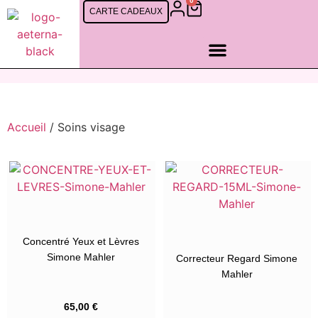
0
CARTE CADEAUX
SOINS FEMMES
SOINS CINQ MONDES
SOINS HOMMES
RDV EN LIGNE
Accueil
/ Soins visage
Concentré Yeux et Lèvres
Simone Mahler
Correcteur Regard Simone
Mahler
65,00
€