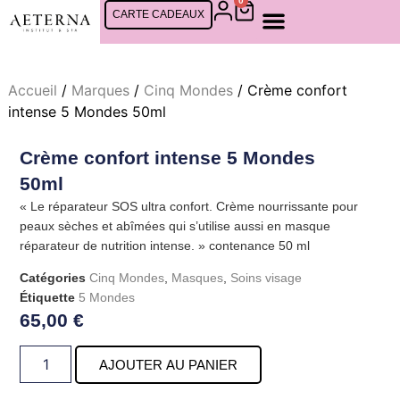
0
CARTE CADEAUX
SOINS FEMMES
SOINS CINQ MONDES
SOINS HOMMES
RDV EN LIGNE
Accueil
/
Marques
/
Cinq Mondes
/ Crème confort
intense 5 Mondes 50ml
Crème confort intense 5 Mondes
50ml
« Le réparateur SOS ultra confort. Crème nourrissante pour
peaux sèches et abîmées qui s’utilise aussi en masque
réparateur de nutrition intense. » contenance 50 ml
Catégories
Cinq Mondes
,
Masques
,
Soins visage
Étiquette
5 Mondes
65,00
€
AJOUTER AU PANIER