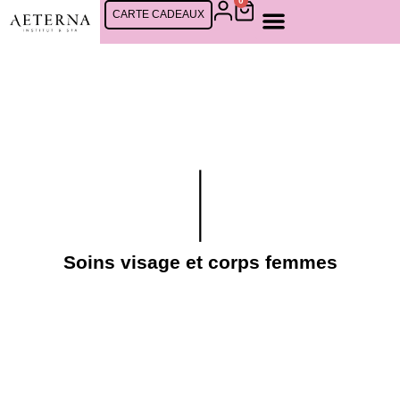
0
CARTE CADEAUX
SOINS FEMMES
SOINS CINQ MONDES
SOINS HOMMES
RDV EN LIGNE
Soins visage et corps femmes