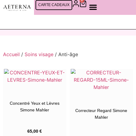
0
CARTE CADEAUX
SOINS FEMMES
SOINS CINQ MONDES
SOINS HOMMES
RDV EN LIGNE
Accueil
/
Soins visage
/ Anti-âge
Concentré Yeux et Lèvres
Simone Mahler
Correcteur Regard Simone
Mahler
65,00
€