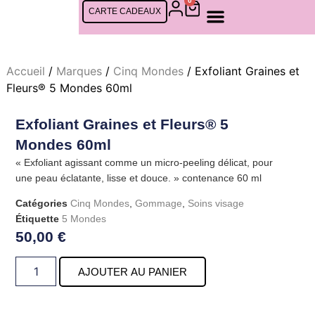
0
CARTE CADEAUX
SOINS FEMMES
SOINS CINQ MONDES
SOINS HOMMES
RDV EN LIGNE
Accueil
/
Marques
/
Cinq Mondes
/ Exfoliant Graines et
Fleurs® 5 Mondes 60ml
Exfoliant Graines et Fleurs® 5
Mondes 60ml
« Exfoliant agissant comme un micro-peeling délicat, pour
une peau éclatante, lisse et douce. » contenance 60 ml
Catégories
Cinq Mondes
,
Gommage
,
Soins visage
Étiquette
5 Mondes
50,00
€
AJOUTER AU PANIER