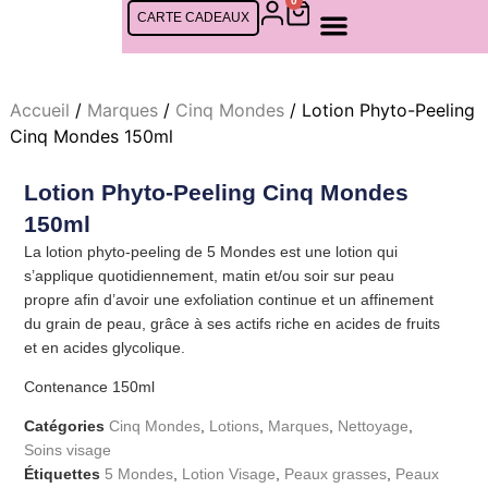
0
CARTE CADEAUX
SOINS FEMMES
SOINS CINQ MONDES
SOINS HOMMES
RDV EN LIGNE
Accueil
/
Marques
/
Cinq Mondes
/ Lotion Phyto-Peeling
Cinq Mondes 150ml
Lotion Phyto-Peeling Cinq Mondes
150ml
La lotion phyto-peeling de 5 Mondes est une lotion qui
s’applique quotidiennement, matin et/ou soir sur peau
propre afin d’avoir une exfoliation continue et un affinement
du grain de peau, grâce à ses actifs riche en acides de fruits
et en acides glycolique.
Contenance 150ml
Catégories
Cinq Mondes
,
Lotions
,
Marques
,
Nettoyage
,
Soins visage
Étiquettes
5 Mondes
,
Lotion Visage
,
Peaux grasses
,
Peaux