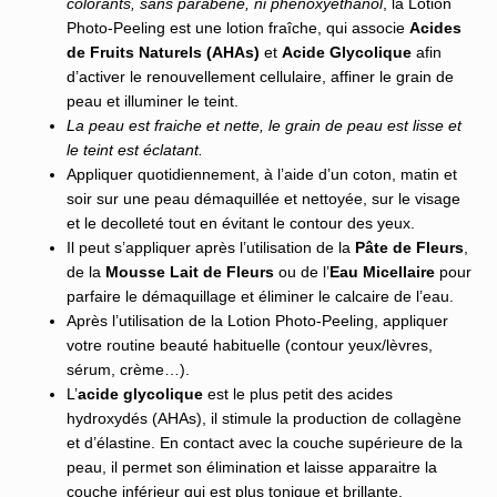
colorants, sans parabène, ni phénoxyéthanol
, la Lotion
Photo-Peeling est une lotion fraîche, qui associe
Acides
de Fruits Naturels (AHAs)
et
Acide Glycolique
afin
d’activer le renouvellement cellulaire, affiner le grain de
peau et illuminer le teint.
La peau est fraiche et nette, le grain de peau est lisse et
le teint est éclatant.
Appliquer quotidiennement, à l’aide d’un coton, matin et
soir sur une peau démaquillée et nettoyée, sur le visage
et le decolleté tout en évitant le contour des yeux.
Il peut s’appliquer après l’utilisation de la
Pâte de Fleurs
,
de la
Mousse Lait de Fleurs
ou de l’
Eau Micellaire
pour
parfaire le démaquillage et éliminer le calcaire de l’eau.
Après l’utilisation de la Lotion Photo-Peeling, appliquer
votre routine beauté habituelle (contour yeux/lèvres,
sérum, crème…).
L’
acide glycolique
est le plus petit des acides
hydroxydés (AHAs), il stimule la production de collagène
et d’élastine. En contact avec la couche supérieure de la
peau, il permet son élimination et laisse apparaitre la
couche inférieur qui est plus tonique et brillante.