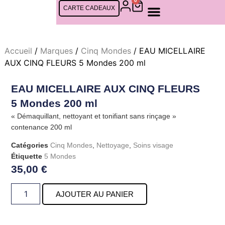
0
CARTE CADEAUX
SOINS FEMMES
SOINS CINQ MONDES
SOINS HOMMES
RDV EN LIGNE
Accueil
/
Marques
/
Cinq Mondes
/ EAU MICELLAIRE
AUX CINQ FLEURS 5 Mondes 200 ml
EAU MICELLAIRE AUX CINQ FLEURS
5 Mondes 200 ml
« Démaquillant, nettoyant et tonifiant sans rinçage »
contenance 200 ml
Catégories
Cinq Mondes
,
Nettoyage
,
Soins visage
Étiquette
5 Mondes
35,00
€
AJOUTER AU PANIER