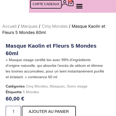
0
CARTE CADEAUX
SOINS FEMMES
SOINS CINQ MONDES
SOINS HOMMES
RDV EN LIGNE
Accueil
/
Marques
/
Cinq Mondes
/ Masque Kaolin et
Fleurs 5 Mondes 60ml
Masque Kaolin et Fleurs 5 Mondes
60ml
« Masque visage certifié bio avec 99% d’ingrédients
d’origine naturelle, qui absorbe l’excès de sébum et élimine
les toxines accumulées, pour un teint instantanément purifié
et éclatant. » contenance 60 ml
Catégories
Cinq Mondes
,
Masques
,
Soins visage
Étiquette
5 Mondes
60,00
€
AJOUTER AU PANIER