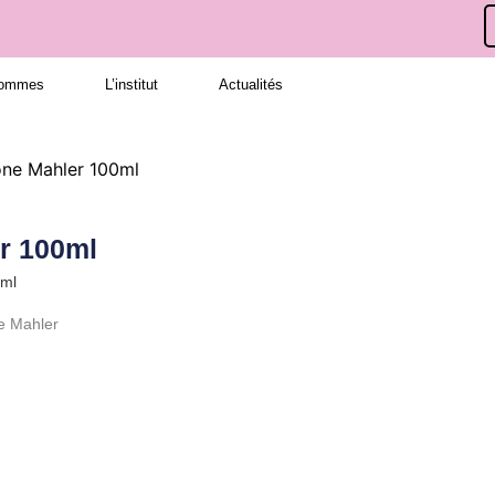
hommes
L’institut
Actualités
ne Mahler 100ml
r 100ml
0ml
e Mahler