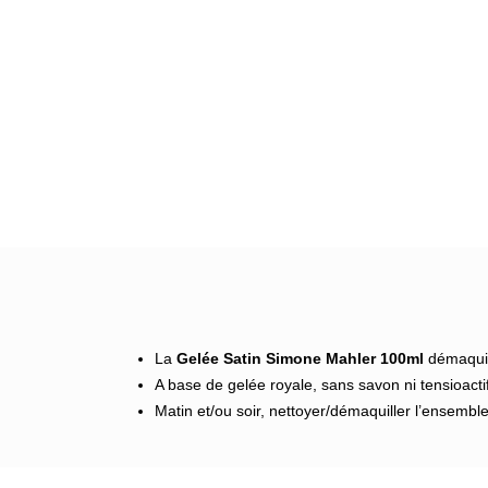
La
Gelée Satin Simone Mahler 100ml
démaquill
A base de gelée royale, sans savon ni tensioactif
Matin et/ou soir, nettoyer/démaquiller l’ensembl