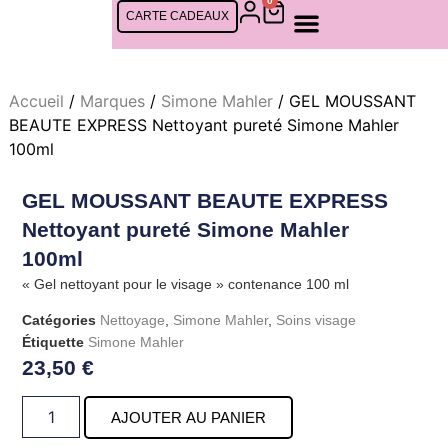
0
CARTE CADEAUX
SOINS FEMMES
SOINS CINQ MONDES
SOINS HOMMES
RDV EN LIGNE
Accueil
/
Marques
/
Simone Mahler
/ GEL MOUSSANT
BEAUTE EXPRESS Nettoyant pureté Simone Mahler
100ml
GEL MOUSSANT BEAUTE EXPRESS
Nettoyant pureté Simone Mahler
100ml
« Gel nettoyant pour le visage » contenance 100 ml
Catégories
Nettoyage
,
Simone Mahler
,
Soins visage
Étiquette
Simone Mahler
23,50
€
AJOUTER AU PANIER