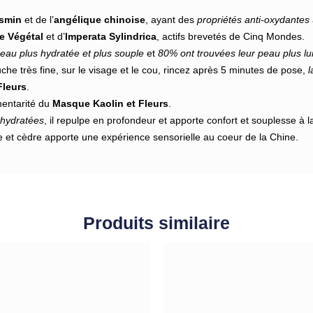
asmin
et de l’
angélique chinoise
, ayant des
propriétés anti-oxydantes
e Végétal
et d’
Imperata Sylindrica
, actifs brevetés de Cinq Mondes.
au plus hydratée et plus souple
et
80% ont trouvées leur peau plus lum
che très fine, sur le visage et le cou, rincez après 5 minutes de pose,
l
Fleurs
.
entarité du
Masque Kaolin et Fleurs
.
shydratées
, il repulpe en profondeur et apporte confort et souplesse à l
et cèdre apporte une expérience sensorielle au coeur de la Chine.
Produits similaire