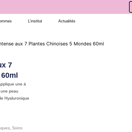
hommes
L’institut
Actualités
ntense aux 7 Plantes Chinoises 5 Mondes 60ml
ux 7
 60ml
applique une à
r une peau
ide Hyaluronique
ques
,
Soins