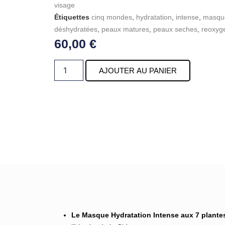
visage
Étiquettes
cinq mondes
,
hydratation
,
intense
,
masqu
déshydratées
,
peaux matures
,
peaux seches
,
reoxyg
60,00
€
AJOUTER AU PANIER
Le Masque Hydratation Intense aux 7 plante