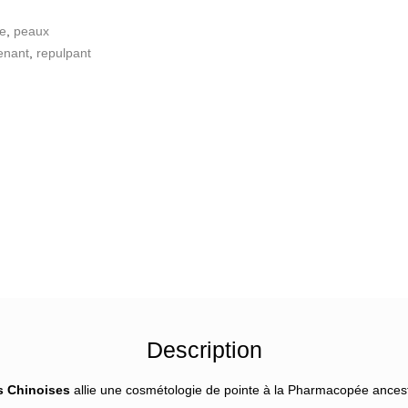
e
,
peaux
enant
,
repulpant
Description
s Chinoises
allie une cosmétologie de pointe à la Pharmacopée ancestr