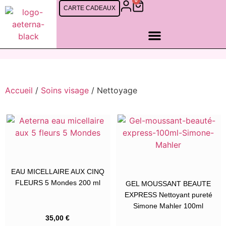
0
CARTE CADEAUX
SOINS FEMMES
SOINS CINQ MONDES
SOINS HOMMES
RDV EN LIGNE
Accueil
/
Soins visage
/ Nettoyage
EAU MICELLAIRE AUX CINQ
FLEURS 5 Mondes 200 ml
GEL MOUSSANT BEAUTE
EXPRESS Nettoyant pureté
Simone Mahler 100ml
35,00
€