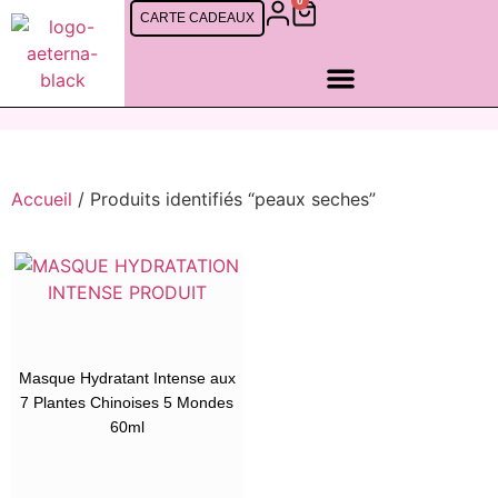
0
CARTE CADEAUX
SOINS FEMMES
SOINS CINQ MONDES
SOINS HOMMES
RDV EN LIGNE
Accueil
/ Produits identifiés “peaux seches”
Masque Hydratant Intense aux
7 Plantes Chinoises 5 Mondes
60ml