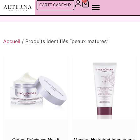
0
CARTE CADEAUX
Accueil
/ Produits identifiés “peaux matures”
Crème Précieuse Nuit 5
Masque Hydratant Intense aux