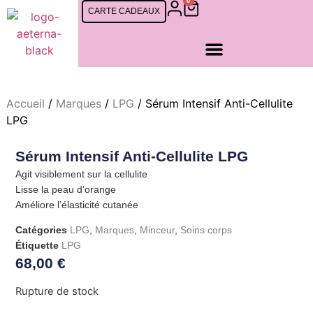
0
CARTE CADEAUX
SOINS FEMMES
SOINS CINQ MONDES
SOINS HOMMES
RDV EN LIGNE
Accueil
/
Marques
/
LPG
/ Sérum Intensif Anti-Cellulite
LPG
Sérum Intensif Anti-Cellulite LPG
Agit visiblement sur la cellulite
Lisse la peau d’orange
Améliore l’élasticité cutanée
Catégories
LPG
,
Marques
,
Minceur
,
Soins corps
Étiquette
LPG
68,00
€
Rupture de stock