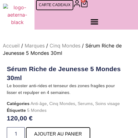
0
CARTE CADEAUX
SOINS FEMMES
SOINS CINQ MONDES
SOINS HOMMES
RDV EN LIGNE
Accueil
/
Marques
/
Cinq Mondes
/ Sérum Riche de
Jeunesse 5 Mondes 30ml
Sérum Riche de Jeunesse 5 Mondes
30ml
Le booster anti-rides et tenseur des zones fragiles pour
lisser et repulper en 4 semaines.
Catégories
Anti-âge
,
Cinq Mondes
,
Serums
,
Soins visage
Étiquette
5 Mondes
120,00
€
AJOUTER AU PANIER