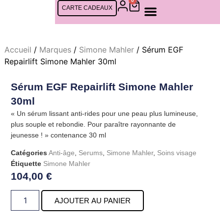
0
CARTE CADEAUX
SOINS FEMMES
SOINS CINQ MONDES
SOINS HOMMES
RDV EN LIGNE
Accueil
/
Marques
/
Simone Mahler
/ Sérum EGF
Repairlift Simone Mahler 30ml
Sérum EGF Repairlift Simone Mahler
30ml
« Un sérum lissant anti-rides pour une peau plus lumineuse,
plus souple et rebondie. Pour paraître rayonnante de
jeunesse ! » contenance 30 ml
Catégories
Anti-âge
,
Serums
,
Simone Mahler
,
Soins visage
Étiquette
Simone Mahler
104,00
€
AJOUTER AU PANIER