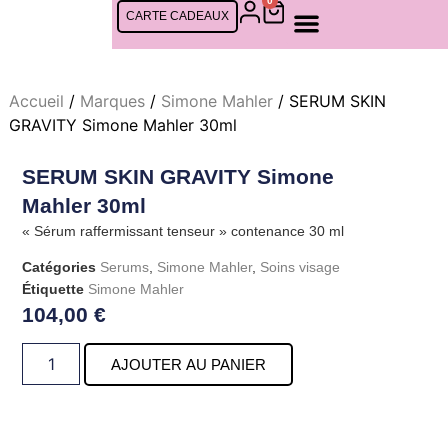
0
CARTE CADEAUX
SOINS FEMMES
SOINS CINQ MONDES
SOINS HOMMES
RDV EN LIGNE
Accueil
/
Marques
/
Simone Mahler
/ SERUM SKIN
GRAVITY Simone Mahler 30ml
SERUM SKIN GRAVITY Simone
Mahler 30ml
« Sérum raffermissant tenseur » contenance 30 ml
Catégories
Serums
,
Simone Mahler
,
Soins visage
Étiquette
Simone Mahler
104,00
€
AJOUTER AU PANIER