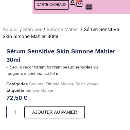
0
CARTE CADEAUX
SOINS FEMMES
SOINS CINQ MONDES
SOINS HOMMES
RDV EN LIGNE
Accueil
/
Marques
/
Simone Mahler
/ Sérum Sensitive
Skin Simone Mahler 30ml
Sérum Sensitive Skin Simone Mahler
30ml
« Sérum réconfortant fortifiant peaux sensibles ou
rougeurs » contenance 30 ml
Catégories
Serums
,
Simone Mahler
,
Soins visage
Étiquette
Simone Mahler
72,50
€
AJOUTER AU PANIER